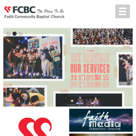
Jump to navigation
中文
1
2
3