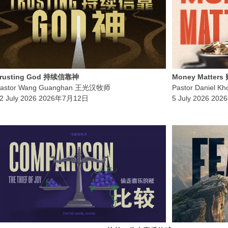
Trusting God 持续信靠神
Money Matter
astor Wang Guanghan 王光汉牧师
Pastor Daniel
2 July 2026 2026年7月12日
5 July 2026 2