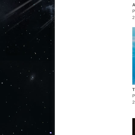
P
2
P
2