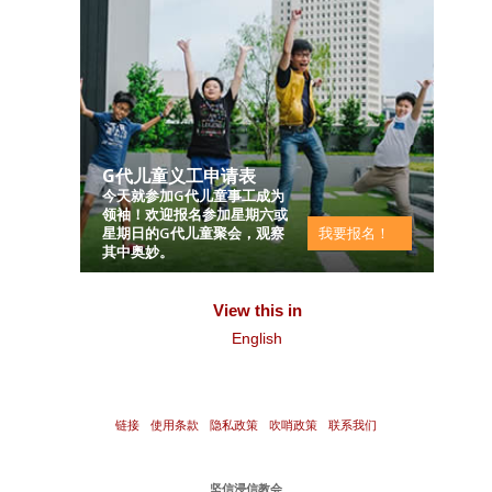
G代儿童义工申请表
今天就参加G代儿童事工成为
领袖！欢迎报名参加星期六或
星期日的G代儿童聚会，观察
我要报名！
其中奥妙。
View this in
English
链接
使用条款
隐私政策
吹哨政策
联系我们
坚信浸信教会